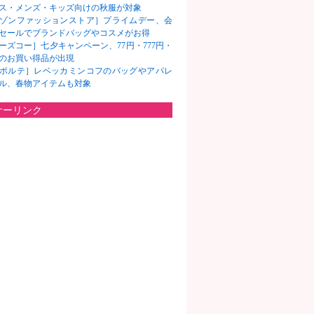
ス・メンズ・キッズ向けの秋服が対象
ゾンファッションストア］プライムデー、会
セールでブランドバッグやコスメがお得
ーズコー］七夕キャンペーン、77円・777円・
7円のお買い得品が出現
ポルテ］レベッカミンコフのバッグやアパレ
ル、春物アイテムも対象
サーリンク