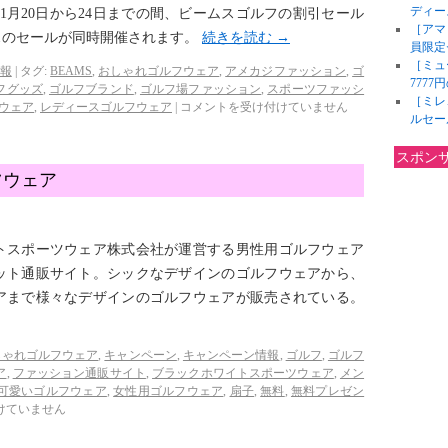
ディー
11月20日から24日までの間、ビームスゴルフの割引セール
［アマ
スのセールが同時開催されます。
続きを読む
→
員限定
［ミュ
報
|
タグ:
BEAMS
,
おしゃれゴルフウェア
,
アメカジファッション
,
ゴ
777
フグッズ
,
ゴルフブランド
,
ゴルフ場ファッション
,
スポーツファッシ
［ミレ
ウェア
,
レディースゴルフウェア
|
コメントを受け付けていません
ルセー
スポン
ツウェア
トスポーツウェア株式会社が運営する男性用ゴルフウェア
ット通販サイト。シックなデザインのゴルフウェアから、
アまで様々なデザインのゴルフウェアが販売されている。
しゃれゴルフウェア
,
キャンペーン
,
キャンペーン情報
,
ゴルフ
,
ゴルフ
ア
,
ファッション通販サイト
,
ブラックホワイトスポーツウェア
,
メン
可愛いゴルフウェア
,
女性用ゴルフウェア
,
扇子
,
無料
,
無料プレゼン
けていません