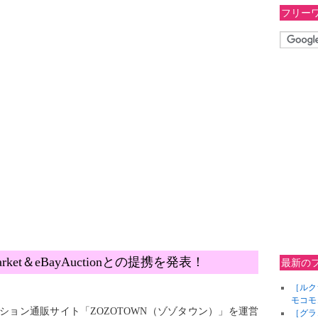
フリー
ket＆eBayAuctionとの提携を発表！
最新の
［ルク
モコモ
ァッション通販サイト「ZOZOTOWN（ゾゾタウン）」を運営
［グラ