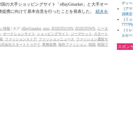
ディー
の大手ショッピングサイト「eBayGmarket」と大手オー
［アマ
」の業務提携に向けて基本合意を行ったことを発表した。
続きを
員限定
［ミュ
777
ン情報
|
タグ:
eBayGmarket
,
zozo
,
ZOZOTAUNN
,
ZOZOTOWN
,
じーま
［ミレ
ン
,
オークションサイト
,
ショッピングサイト
,
ジーマケット
,
スタート
ルセー
報
,
ファッションストア
,
ファッションニュース
,
ファッション通販サ
株式会社スタートトゥデイ
,
業務提携
,
海外ファッション
,
韓国
,
韓国フ
スポン