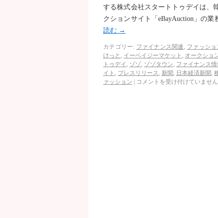
する株式会社スタートトゥデイは、韓国
クションサイト「eBayAuction
読む
→
カテゴリー:
ファイナンス関連
,
ファッショ
けっと
,
イーベイジーマケット
,
オークショ
トゥデイ
,
ゾゾ
,
ゾゾタウン
,
ファイナンス情
イト
,
プレスリリース
,
新聞
,
日本経済新聞
,
ァッション
|
コメントを受け付けていません