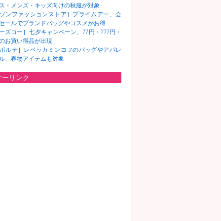
ス・メンズ・キッズ向けの秋服が対象
ゾンファッションストア］プライムデー、会
セールでブランドバッグやコスメがお得
ーズコー］七夕キャンペーン、77円・777円・
7円のお買い得品が出現
ポルテ］レベッカミンコフのバッグやアパレ
ル、春物アイテムも対象
サーリンク