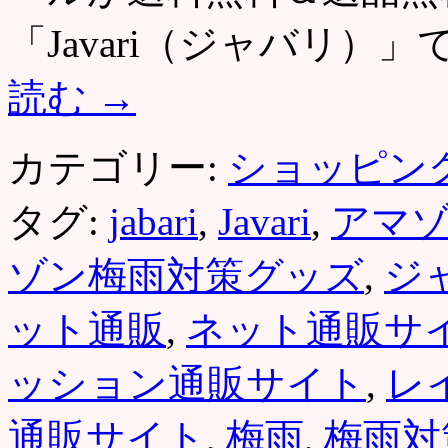
「Javari（ジャバリ
読む
→
カテゴリー:
ショッピン
タグ:
jabari
,
Javari
,
アマ
ゾン梅雨対策グッズ
,
ジ
ット通販
,
ネット通販サ
ッション通販サイト
,
レ
通販サイト
,
梅雨
,
梅雨対