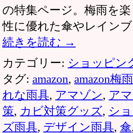
の特集ページ。梅雨を楽
性に優れた傘やレインブ
続きを読む
→
カテゴリー:
ショッピン
タグ:
amazon
,
amazon
れな雨具
,
アマゾン
,
アマ
策
,
カビ対策グッズ
,
ショ
ズ雨具
,
デザイン雨具
,
傘