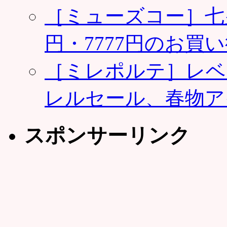
［ミューズコー］七夕
円・7777円のお買
［ミレポルテ］レベ
レルセール、春物ア
スポンサーリンク