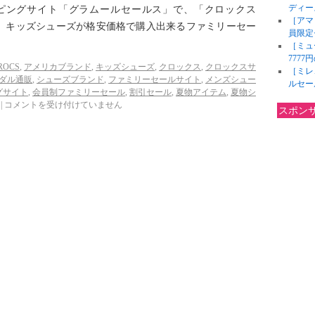
ディー
ョッピングサイト「グラムールセールス」で、「クロックス
［アマ
ズ、キッズシューズが格安価格で購入出来るファミリーセー
員限定
［ミュ
777
ROCS
,
アメリカブランド
,
キッズシューズ
,
クロックス
,
クロックスサ
［ミレ
ダル通販
,
シューズブランド
,
ファミリーセールサイト
,
メンズシュー
ルセー
グサイト
,
会員制ファミリーセール
,
割引セール
,
夏物アイテム
,
夏物シ
|
コメントを受け付けていません
スポン