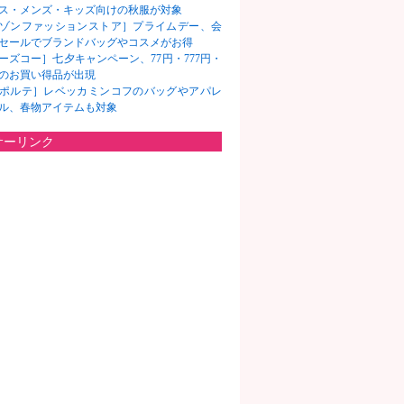
ス・メンズ・キッズ向けの秋服が対象
ゾンファッションストア］プライムデー、会
セールでブランドバッグやコスメがお得
ーズコー］七夕キャンペーン、77円・777円・
7円のお買い得品が出現
ポルテ］レベッカミンコフのバッグやアパレ
ル、春物アイテムも対象
サーリンク