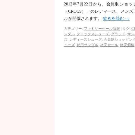
2012年7月22日から、会員制シ
（CROCS）」のレディース、メン
ルが開催されます。
続きを読む
→
カテゴリー:
ファミリーセール情報
|
タグ:
C
ンダル
,
クロックスシューズ
,
グラッド
,
サン
ズ
,
レディースシューズ
,
会員制ショッピン
ューズ
,
夏用サンダル
,
格安セール
,
格安価格