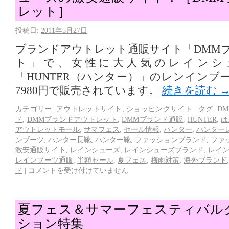
レット］
投稿日:
2011年5月27日
ブランドアウトレット通販サイト「DMM
ト」で、女性に大人気のレインシ
「HUNTER（ハンター）」のレンインブ
7980円で販売されています。
続きを読む
カテゴリー:
アウトレットサイト
,
ショッピングサイト
|
タグ:
D
ド
,
DMMブランドアウトレット
,
DMMブランド通販
,
HUNTER
,
は
アウトレットモール
,
サマフェス
,
セール情報
,
ハンター
,
ハンター
ンブーツ
,
ハンター長靴
,
ハンター靴
,
ファッションブランド
,
ファ
激安通販サイト
,
レインシューズ
,
レインシューズブランド
,
レイ
レインブーツ通販
,
半額セール
,
夏フェス
,
梅雨対策
,
海外ブランド
ド
|
コメントを受け付けていません
夏フェス＆サマーフェスティバル
ション特集