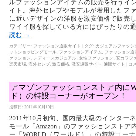
ルファッションアイテムの販売を行うイ
イト。海外セレブやモデルが着用したフ
に近いデザインの洋服を激安価格で販売
ワイイ服を探している方にはぴったりの
読む
→
カテゴリー:
ファッション通販サイト
|
タグ:
カジュアルファッシ
ットショッピングモール
,
ファッションアイテム
,
ファッション通
ァッション
,
レディースカジュアル
,
女性ファッション
,
安カワフ
楽天市場
,
海外セレブ
,
激安価格
,
激安通販サイト
,
通販サイト
|
コ
アマゾンファッションストア内にW
ド）の特設コーナーがオープン！
投稿日:
2011年10月19日
2011年10月初旬、国内最大級のインタ
モール「Amazon」のファッションスト
ー「WORLD（ワールド）」の特設コー