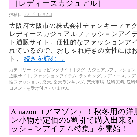
［レディースカジュアル］
投稿日:
2011年12月2日
大阪府大阪市の株式会社チャンキーファ
レディースカジュアルファッションアイ
ト通販サイト。個性的なファッションア
れているので、おしゃれ好きの女性には
ト。
続きを読む
→
カテゴリー:
ショッピングサイト
|
タグ:
カジュアルファッション
通販サイト
,
ファッションアイテム
,
ランキング
,
レディース
,
レデ
性ファッション
,
楽天
,
楽天ランキング
,
楽天市場
,
送料無料
,
送料
コメントを受け付けていません
Amazon（アマゾン）！秋冬用の
ン小物が定価の5割引で購入出来る
ッションアイテム特集」を開始！