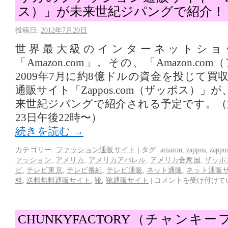
ス）」が未来世紀ジパングで紹介！
投稿日:
2012年7月20日
世界最大級のインターネットショ
「Amazon.com」。その、「Amazon.c
2009年7月に約8億ドルの資金を投じて
通販サイト「Zappos.com（ザッポス）
来世紀ジパングで紹介される予定です。（放
23日午後22時〜）
続きを読む
→
カテゴリー:
ファッション通販サイト
|
タグ:
amazon
,
zappos
,
zappo
ァッション
,
アメリカ
,
アメリカアパレル
,
アメリカ合衆国
,
ザッポ
ビ
,
テレビ東京
,
テレビ番組
,
テレビ通販
,
ネット通販
,
ネット通販
料
,
送料無料通販サイト
,
靴
,
靴通販サイト
|
コメントを受け付けて
CHUNKYFACTORY（チャンキ