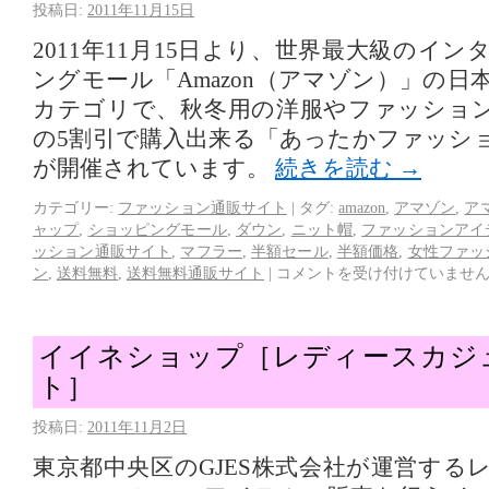
投稿日:
2011年11月15日
2011年11月15日より、世界最大級のイ
ングモール「Amazon（アマゾン）」の
カテゴリで、秋冬用の洋服やファッショ
の5割引で購入出来る「あったかファッシ
が開催されています。
続きを読む
→
カテゴリー:
ファッション通販サイト
|
タグ:
amazon
,
アマゾン
,
ア
ャップ
,
ショッピングモール
,
ダウン
,
ニット帽
,
ファッションアイ
ッション通販サイト
,
マフラー
,
半額セール
,
半額価格
,
女性ファッ
ン
,
送料無料
,
送料無料通販サイト
|
コメントを受け付けていませ
イイネショップ［レディースカジ
ト］
投稿日:
2011年11月2日
東京都中央区のGJES株式会社が運営する