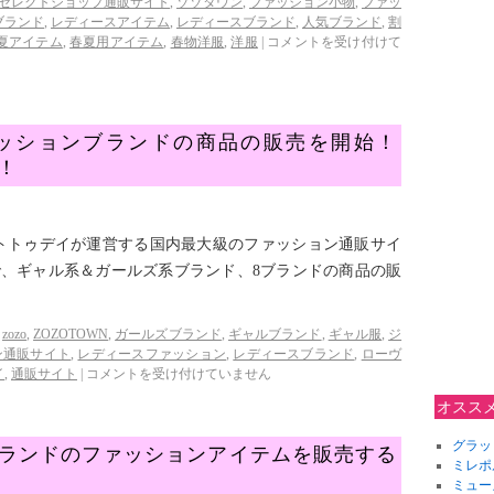
セレクトショップ通販サイト
,
ゾゾタウン
,
ファッション小物
,
ファッ
ブランド
,
レディースアイテム
,
レディースブランド
,
人気ブランド
,
割
夏アイテム
,
春夏用アイテム
,
春物洋服
,
洋服
|
コメントを受け付けて
ッションブランドの商品の販売を開始！
！
タートトゥデイが運営する国内最大級のファッション通販サイ
」で、ギャル系＆ガールズ系ブランド、8ブランドの商品の販
zozo
,
ZOZOTOWN
,
ガールズブランド
,
ギャルブランド
,
ギャル服
,
ジ
ン通販サイト
,
レディースファッション
,
レディースブランド
,
ローヴ
イ
,
通販サイト
|
コメントを受け付けていません
オスス
グラッ
ランドのファッションアイテムを販売する
ミレポ
！
ミュー