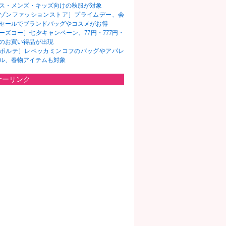
ス・メンズ・キッズ向けの秋服が対象
ゾンファッションストア］プライムデー、会
セールでブランドバッグやコスメがお得
ーズコー］七夕キャンペーン、77円・777円・
7円のお買い得品が出現
ポルテ］レベッカミンコフのバッグやアパレ
ル、春物アイテムも対象
サーリンク