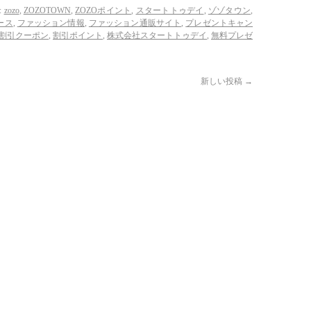
:
zozo
,
ZOZOTOWN
,
ZOZOポイント
,
スタートトゥデイ
,
ゾゾタウン
,
ース
,
ファッション情報
,
ファッション通販サイト
,
プレゼントキャン
割引クーポン
,
割引ポイント
,
株式会社スタートトゥデイ
,
無料プレゼ
新しい投稿
→