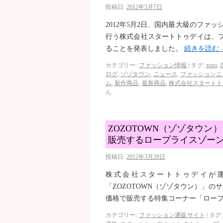
投稿日:
2012年5月7日
2012年5月2日、国内最大級のファ
行う株式会社スタートトゥデイは、
ることを発表しました。
続きを読む
カテゴリー:
ファッション情報
|
タグ:
zozo
,
ログ
,
ゾゾタウン
,
ニュース
,
ファッションニ
ム
,
新作商品
,
最新商品
,
株式会社スタートト
ん
ZOZOTOWN（ゾゾタウ
販売するロープライスゾー
投稿日:
2012年3月28日
株式会社スタートトゥデイが
「ZOZOTOWN（ゾゾタウン）」
価格で販売する特集コーナー「ロー
カテゴリー:
ファッション通販サイト
|
タグ: