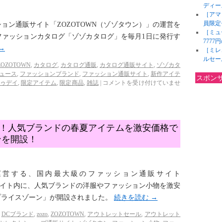
ディー
［アマ
員限定
ッション通販サイト「ZOZOTOWN（ゾゾタウン）」の運営を
［ミュ
ファッションカタログ「ゾゾカタログ」を毎月1日に発行す
777
→
［ミレ
ルセー
ZOZOTOWN
,
カタログ
,
カタログ通販
,
カタログ通販サイト
,
ゾゾカタ
ュース
,
ファッションブランド
,
ファッション通販サイト
,
新作アイテ
スポン
ゥデイ
,
限定アイテム
,
限定商品
,
雑誌
|
コメントを受け付けていませ
ン）！人気ブランドの春夏アイテムを激安価格で
ンを開設！
運営する、国内最大級のファッション通販サイト
のサイト内に、人気ブランドの洋服やファッション小物を激安
プライスゾーン」が開設されました。
続きを読む
→
DCブランド
,
zozo
,
ZOZOTOWN
,
アウトレットセール
,
アウトレット