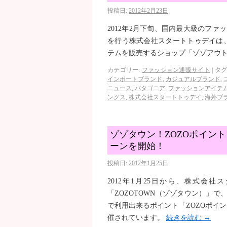
投稿日:
2012年2月23日
2012年2月下旬、国内最大級のファ
を行う株式会社スタートトゥデイは
テムを販売するショップ「ゾゾアウ
カテゴリー:
ファッション通販サイト
|
タグ
インポートブランド
,
カジュアルブランド
,
ニュース
,
パタゴニア
,
ファッションアイテ
ングス
,
株式会社スタートトゥデイ
,
海外ブ
ゾゾタウン！ZOZOポイント
ーンを開始！
投稿日:
2012年1月25日
2012年1月25日から、株式会
「ZOZOTOWN（ゾゾタウン）」で
で利用出来るポイント「ZOZOポイン
催されています。
続きを読む
→