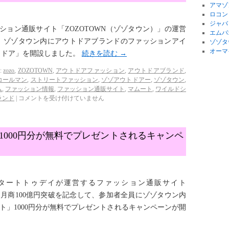
アマゾ
ロコン
ジャバ
ッション通販サイト「ZOZOTOWN（ゾゾタウン）」の運営
エムバ
、ゾゾタウン内にアウトドアブランドのファッションアイ
ゾゾタ
オーマ
トドア」を開設しました。
続きを読む
→
:
zozo
,
ZOZOTOWN
,
アウトドアファッション
,
アウトドアブランド
,
コールマン
,
ストリートファッション
,
ゾゾアウトドアー
,
ゾゾタウン
,
ム
,
ファッション情報
,
ファッション通販サイト
,
マムート
,
ワイルドシ
ランド
|
コメントを受け付けていません
1000円分が無料でプレゼントされるキャンペ
社スタートトゥデイが運営するファッション通販サイト
、月商100億円突破を記念して、参加者全員にゾゾタウン内
ト」1000円分が無料でプレゼントされるキャンペーンが開