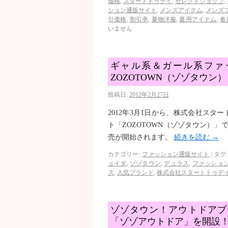
価格
,
スタートトゥデイ
,
セレクトショップ
,
ション通販サイト
,
メンズアイテム
,
メンズ
引価格
,
割引率
,
夏物洋服
,
夏用アイテム
,
春
いません
ギャル系＆ガール系ファ
ZOZOTOWN（ゾゾタウン）
投稿日:
2012年2月27日
2012年3月1日から、株式会社ス
ト「ZOZOTOWN（ゾゾタウン）
売が開始されます。
続きを読む
→
カテゴリー:
ファッション通販サイト
|
タグ:
ェイダ
,
ゾゾタウン
,
デュラス
,
ファッショ
ス
,
人気ブランド
,
株式会社スタートトゥデ
ゾゾタウン！アウトドアブ
「ゾゾアウトドア」を開設