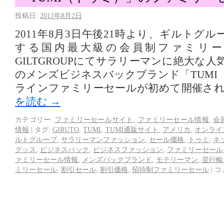
投稿日:
2011年8月2日
2011年8月3日午後21時より、ギルトグ
する国内最大級の会員制ファミリー
GILTGROUPにてサラリーマンに絶大な
のメンズビジネスバックブランド「TUMI
ラインファミリーセールが初めて開催さ
を読む
→
カテゴリー:
ファミリーセールサイト
,
ファミリーセール情報
,
会
情報
|
タグ:
GIRUTO
,
TUMI
,
TUMI通販サイト
,
アメリカ
,
オンライ
ルトグループ
,
サラリーマンファッション
,
セール価格
,
トゥミ
,
ネ
グッス
,
ビジネスバック
,
ビジネスファッション
,
ファミリーセール
ァミリーセール情報
,
メンズバックブランド
,
モテリーマン
,
並行輸
ミリーセール
,
割引セール
,
割引価格
,
招待制ファミリーセール
|
コ