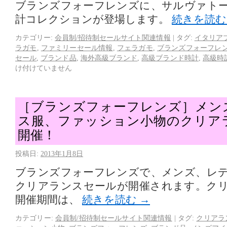
ブランズフォーフレンズに、サルヴァト
計コレクションが登場します。
続きを読
カテゴリー:
会員制/招待制セールサイト関連情報
|
タグ:
イタリア
ラガモ
,
ファミリーセール情報
,
フェラガモ
,
ブランズフォーフレ
セール
,
ブランド品
,
海外高級ブランド
,
高級ブランド時計
,
高級時
け付けていません
［ブランズフォーフレンズ］メン
ス服、ファッション小物のクリア
開催！
投稿日:
2013年1月8日
ブランズフォーフレンズで、メンズ、レ
クリアランスセールが開催されます。ク
開催期間は、
続きを読む
→
カテゴリー:
会員制/招待制セールサイト関連情報
|
タグ:
クリアラ