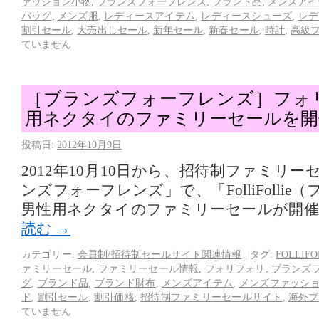
ァッション小物
,
ブランズフォーフレンズ
,
ブランド品
,
メンズアイ
バッグ
,
メンズ服
,
レディースアイテム
,
レディースシューズ
,
レデ
割引セール
,
大売出しセール
,
新年セール
,
新春セール
,
時計
,
高級
ていません
［ブランズフォーフレンズ］フォ
用ネクタイのファミリーセールを開
投稿日:
2012年10月9日
2012年10月10日から、招待制ファミリ
ンズフォーフレンズ」で、「FolliFolli
男性用ネクタイのファミリーセールが開
読む
→
カテゴリー:
会員制/招待制セールサイト関連情報
|
タグ:
FOLLIFO
ァミリーセール
,
ファミリーセール情報
,
フォリフォリ
,
ブランズ
グ
,
ブランド品
,
ブランド財布
,
メンズアイテム
,
メンズファッシ
ド
,
割引セール
,
割引価格
,
招待制ファミリーセールサイト
,
海外ブ
ていません