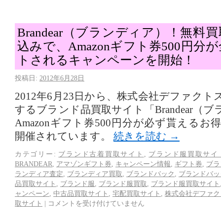
Brandear（ブランディア）！無
込みで、Amazonギフト券500円
トされるキャンペーンを開始！
投稿日:
2012年6月28日
2012年6月23日から、株式会社デファク
するブランド品買取サイト「Brandear（
Amazonギフト券500円分が必ず貰える
開催されています。
続きを読む
→
カテゴリー:
ブランド古着買取サイト
,
ブランド服買取サイ
BRANDEAR
,
アマゾンギフト券
,
キャンペーン情報
,
ギフト券
,
ブラ
ランディア査定
,
ブランディア買取
,
ブランドバック
,
ブランドバッ
品買取サイト
,
ブランド服
,
ブランド服買取
,
ブランド服買取サイト
ャンペーン
,
中古品買取サイト
,
宅配買取サイト
,
株式会社デファク
取サイト
|
コメントを受け付けていません