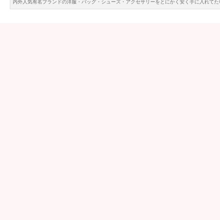
内外人気有名ブランドの洋服・バッグ・シューズ・アクセサリーをとにかく安く手に入れてた