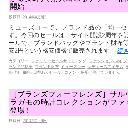
開始
投稿日:
2014年4月8日
ミューズコーで、ブランド品の「均一セ
す。今回のセールは、サイト開設2周年を
ールで、ブランドバッグやブランド財布
安2円という格安価格で販売されます。
続
カテゴリー:
ファミリーセールサイト
|
タグ:
ファッション小物
,
ブ
ランド品格安
,
ブランド財布
,
ミューズコー
,
レディースアイテム
,
ル
,
均一価格
,
日替わりセール
|
コメントを受け付けていません
［ブランズフォーフレンズ］サル
ラガモの時計コレクションがファ
登場！
投稿日:
2013年7月9日