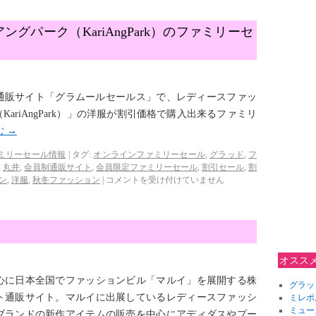
グパーク（KariAngPark）のファミリーセ
会員制通販サイト「グラムールセールス」で、レディースファッ
ariAngPark）」の洋服が割引価格で購入出来るファミリ
む
→
ミリーセール情報
|
タグ:
オンラインファミリーセール
,
グラッド
,
フ
,
丸井
,
会員制通販サイト
,
会員限定ファミリーセール
,
割引セール
,
割
ン
,
洋服
,
秋冬ファッション
|
コメントを受け付けていません
オスス
心に日本全国でファッションビル「マルイ」を展開する株
グラッ
ト通販サイト。マルイに出展しているレディースファッシ
ミレポ
ミュー
ブランドの新作アイテムの販売を中心にアディダスやプー