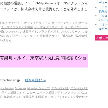
ディー
の眼鏡の通販サイト「OhMyGlasses（オーマイグラッシィ
［アマ
ータディは、株式会社丸井と提携したことを発表しまし
員限定
［ミュ
777
OtoO
,
アイウェア
,
オーマイグラシーズ
,
オーマイグラスィズ
,
オーマ
［ミレ
,
オーマイグラスィズ調整
,
オーマイグラスィーズ
,
オーマイグラッシ
ルセー
小物
,
ファッション通販サイト
,
ブランドメガネ
,
プレスリリース
,
マル
ガネ
,
株式会社ミスタータディ
,
眼鏡通販サイト
,
返品無料
,
送料無料
,
スポン
いません
）！有楽町マルイ、東京駅大丸に期間限定でショ
aobao.co.jp …
続きを読む
→
emubaobao
,
Mbaobao
,
Mbaobaoショップ
,
エムバオバオ
,
エムバオバオ
ンライン通販サイト
,
ニュース
,
バック通販サイト
,
ファッションニュ
町
,
有楽町マルイ
,
期間限定
,
期間限定ショップ
|
コメントを受け付け