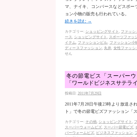
マ、ナイキ、コンバースなどスポー
ョン小物の販売も行われている。
続きを読む
→
カテゴリー:
ショッピングサイト
,
ファッシ
ース
,
ショッピングサイト
,
スポーツファッ
イテム
,
ファッションビル
,
ファッション小
ディースファッション
,
丸井
,
女性ファッシ
せん
冬の節電ビス「スーパーウ
「ワールドビジネスサテラ
投稿日:
2011年7月29日
2011年7月28日午後23時より放
ト」で冬の節電ビズファッション「
カテゴリー:
その他
,
ショッピングサイト
,
スーパーウォームビズ
,
スーパー節電ビズ
,
パーウォームビズ
,
ビジネスファッション
,