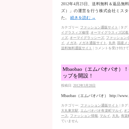
2012年4月23日、送料無料＆返品無料
ズ）」の運営を行う株式会社ミスタ
た。
続きを読む
→
カテゴリー:
ファッション通販サイト
|
タグ:
イグラスィズ修理
,
オーマイグラスィズ試着
ィズ
,
オーマイグラッシーズ
,
ファッション
イ
,
メガネ
,
メガネ通販サイト
,
丸井
,
国産メ
送料無料通販サイト
|
コメントを受け付けて
Mbaobao（エムバオバオ
ップを開設！
投稿日:
2012年3月28日
Mbaobao（エムバオバオ） http://www.mb
カテゴリー:
ファッション通販サイト
|
タグ:
大丸東京駅
,
エムバオバオ有楽町マルイ
,
オ
ース
,
ファッション情報
,
マルイ
,
大丸
,
有楽
ていません