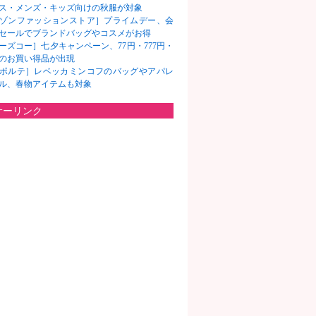
ス・メンズ・キッズ向けの秋服が対象
ゾンファッションストア］プライムデー、会
セールでブランドバッグやコスメがお得
ーズコー］七夕キャンペーン、77円・777円・
7円のお買い得品が出現
ポルテ］レベッカミンコフのバッグやアパレ
ル、春物アイテムも対象
サーリンク