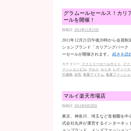
グラムールセールス！カリアン
ールを開催！
投稿日:
2011年12月15日
2011年12月21日午後20時から
ションブランド「カリアングパーク（K
ーセールが開催されます。
続きを読
カテゴリー:
ファミリーセールサイト
,
ファ
ァッションビル
,
マルイ
,
ルミネ
,
レディース
引価格
,
女性
,
春夏アイテム
,
春夏ファッショ
マルイ楽天市場店
投稿日:
2011年9月28日
東京、神奈川、埼玉など首都圏を中
式会社丸井が運営するインターネッ
ョンブランド、メンズファッション