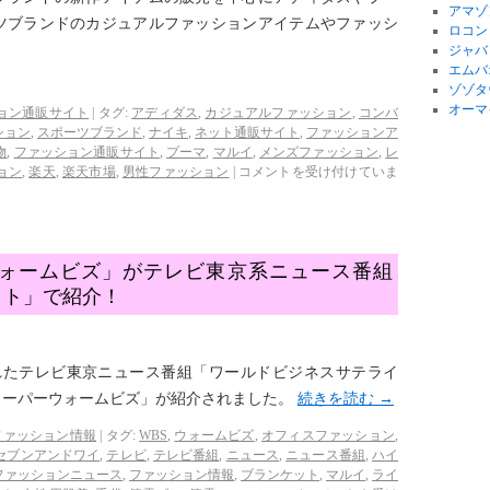
アマゾ
ツブランドのカジュアルファッションアイテムやファッシ
ロコン
ジャバ
エムバ
ゾゾタ
オーマ
ョン通販サイト
|
タグ:
アディダス
,
カジュアルファッション
,
コンバ
ション
,
スポーツブランド
,
ナイキ
,
ネット通販サイト
,
ファッションア
物
,
ファッション通販サイト
,
プーマ
,
マルイ
,
メンズファッション
,
レ
ョン
,
楽天
,
楽天市場
,
男性ファッション
|
コメントを受け付けていま
ォームビズ」がテレビ東京系ニュース番組
イト」で紹介！
送されたテレビ東京ニュース番組「ワールドビジネスサテライ
スーパーウォームビズ」が紹介されました。
続きを読む
→
ファッション情報
|
タグ:
WBS
,
ウォームビズ
,
オフィスファッション
,
セブンアンドワイ
,
テレビ
,
テレビ番組
,
ニュース
,
ニュース番組
,
ハイ
ファッションニュース
,
ファッション情報
,
ブランケット
,
マルイ
,
ライ