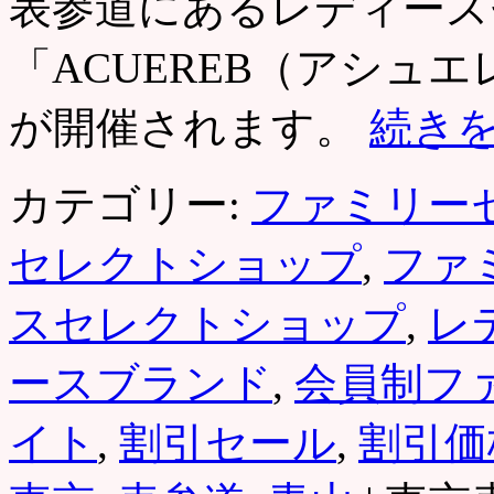
表参道にあるレディース
「ACUEREB（アシュ
が開催されます。
続き
カテゴリー:
ファミリー
セレクトショップ
,
ファ
スセレクトショップ
,
レ
ースブランド
,
会員制フ
イト
,
割引セール
,
割引価