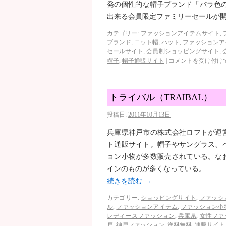
発の個性的な帽子ブランド「バラ色の帽
出来る会員限定ファミリーセールが
カテゴリー:
ファッションアイテムサイト
,
ブランド
,
ニット帽
,
ハット
,
ファッションア
セールサイト
,
会員制ショッピングサイト
,
帽子
,
帽子通販サイト
|
コメントを受け付け
トライバル（TRAIBAL）
投稿日:
2011年10月13日
兵庫県神戸市の株式会社ロフトが運
ト通販サイト。帽子やサングラス、
ョン小物が多数販売されている。な
インのものが多くなっている。
続きを読む
→
カテゴリー:
ショッピングサイト
,
ファッシ
ル
,
ファッションアイテム
,
ファッション小
レディースファッション
,
兵庫県
,
女性ファ
戸
,
神戸ファッション
,
送料無料
,
通販サイト