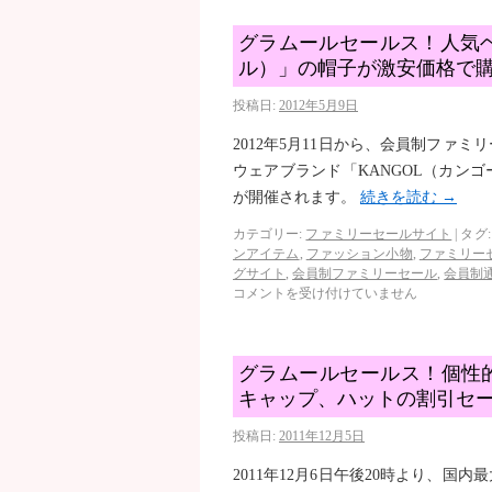
グラムールセールス！人気ヘ
ル）」の帽子が激安価格で
投稿日:
2012年5月9日
2012年5月11日から、会員制ファ
ウェアブランド「KANGOL（カン
が開催されます。
続きを読む
→
カテゴリー:
ファミリーセールサイト
|
タグ:
ンアイテム
,
ファッション小物
,
ファミリー
グサイト
,
会員制ファミリーセール
,
会員制
コメントを受け付けていません
グラムールセールス！個性
キャップ、ハットの割引セ
投稿日:
2011年12月5日
2011年12月6日午後20時より、