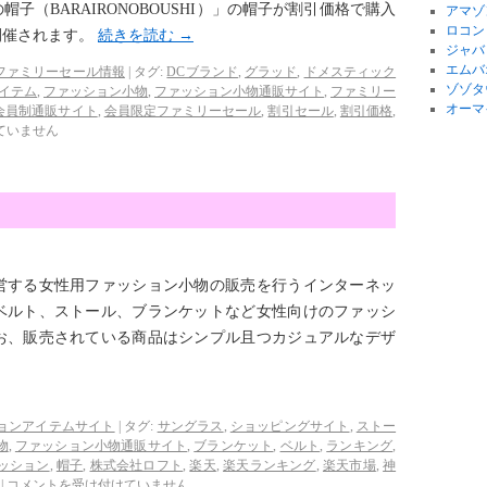
子（BARAIRONOBOUSHI）」の帽子が割引価格で購入
アマゾ
ロコン
開催されます。
続きを読む
→
ジャバ
エムバ
ファミリーセール情報
|
タグ:
DCブランド
,
グラッド
,
ドメスティック
ゾゾタ
イテム
,
ファッション小物
,
ファッション小物通販サイト
,
ファミリー
オーマ
会員制通販サイト
,
会員限定ファミリーセール
,
割引セール
,
割引価格
,
ていません
営する女性用ファッション小物の販売を行うインターネッ
ベルト、ストール、ブランケットなど女性向けのファッシ
お、販売されている商品はシンプル且つカジュアルなデザ
ョンアイテムサイト
|
タグ:
サングラス
,
ショッピングサイト
,
ストー
物
,
ファッション小物通販サイト
,
ブランケット
,
ベルト
,
ランキング
,
ッション
,
帽子
,
株式会社ロフト
,
楽天
,
楽天ランキング
,
楽天市場
,
神
|
コメントを受け付けていません