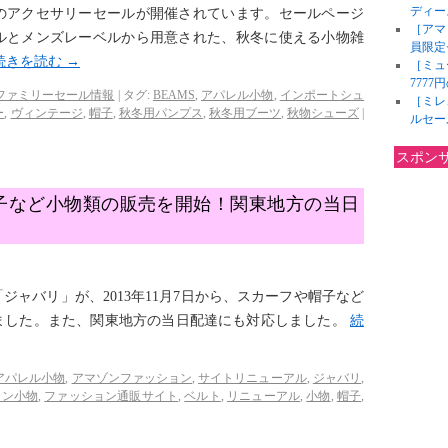
ディー
のアクセサリーセールが開催されています。セールページ
［アマ
ルとメンズレーベルから用意された、秋冬に使える小物雑
員限定
続きを読む
→
［ミュ
777
ファミリーセール情報
|
タグ:
BEAMS
,
アパレル小物
,
インポートシュ
［ミレ
ー
,
ヴィンテージ
,
帽子
,
秋冬用パンプス
,
秋冬用ブーツ
,
秋物シューズ
|
ルセー
スポン
子など小物類の販売を開始！関東地方の当日
ャバリ」が、2013年11月7日から、スカーフや帽子など
ました。また、関東地方の当日配達にも対応しました。
続
アパレル小物
,
アマゾンファッション
,
サイトリニューアル
,
ジャバリ
,
ョン小物
,
ファッション通販サイト
,
ベルト
,
リニューアル
,
小物
,
帽子
,