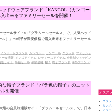
ッドウェアブランド「KANGOL（カンゴー
購入出来るファミリーセールを開催！
ミリーセールサイトの「グラムールセールス」で、人気ヘッド
ゴール）」の帽子が激安価格で購入出来るファミリーセール
インポートブランド
,
カンゴルー
,
カンゴール
,
グラッド
,
ファッショ
セール情報
,
メンズアイテム
,
レディースアイテム
,
会員制ショッピン
通販サイト
,
半額セール
,
半額価格
,
帽子
,
帽子ブランド
,
海外ブランド
|
的な帽子ブランド「バラ色の帽子」のニット
ールを開催！
オスス
グラッ
ミレポ
国内最大級の会員制通販サイト「グラムールセールス」で、日本
ミュー