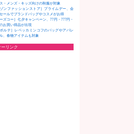
ス・メンズ・キッズ向けの秋服が対象
ゾンファッションストア］プライムデー、会
セールでブランドバッグやコスメがお得
ーズコー］七夕キャンペーン、77円・777円・
7円のお買い得品が出現
ポルテ］レベッカミンコフのバッグやアパレ
ル、春物アイテムも対象
サーリンク