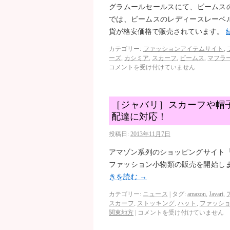
グラムールセールスにて、ビームス
では、ビームスのレディースレーベ
貨が格安価格で販売されています。
カテゴリー:
ファッションアイテムサイト
,
ーズ
,
カシミア
,
スカーフ
,
ビームス
,
マフラ
コメントを受け付けていません
［ジャバリ］スカーフや帽
配達に対応！
投稿日:
2013年11月7日
アマゾン系列のショッピングサイト「ジ
ファッション小物類の販売を開始し
きを読む
→
カテゴリー:
ニュース
|
タグ:
amazon
,
Javari
,
スカーフ
,
ストッキング
,
ハット
,
ファッシ
関東地方
|
コメントを受け付けていません