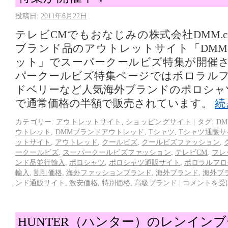
投稿日:
2011年6月22日
テレビCMでもおなじみの株式会社DMM.
ブランド品のアウトレットサイト「DM
ット」でスーパークールビズ特集が開催
パークールビズ特集ページではポロラル
ドベリーなど人気海外ブランドのポロシャ
で通常価格の半額で販売されています。
続
カテゴリー:
アウトレットサイト
,
ショッピングサイト
|
タグ:
D
ウトレット
,
DMMブランドアウトレッド
,
Tシャツ
,
Tシャツ通販サ
ットサイト
,
アウトレッド
,
クールビズ
,
クールビズファッション
,
ークールビズ
,
スーパークールビズファッション
,
テレビCM
,
フレ
ンド品並行輸入
,
ポロシャツ
,
ポロシャツ通販サイト
,
ポロラルフロ
輸入
,
割引価格
,
海外ファッションブランド
,
海外ブランド
,
海外ブ
ンド通販サイト
,
激安価格
,
特別価格
,
高級ブランド
|
コメントを受
HUNTER（ハンター）のレンイン