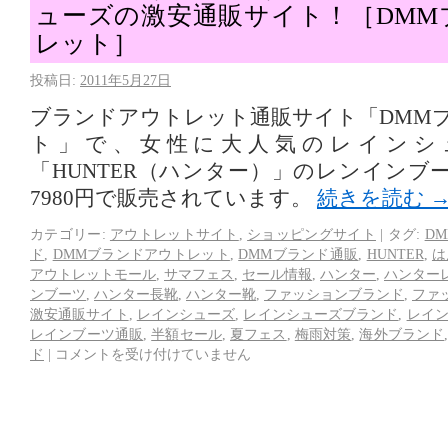
ューズの激安通販サイト！［DMM
レット］
投稿日:
2011年5月27日
ブランドアウトレット通販サイト「DMM
ト」で、女性に大人気のレインシ
「HUNTER（ハンター）」のレンインブ
7980円で販売されています。
続きを読む
カテゴリー:
アウトレットサイト
,
ショッピングサイト
|
タグ:
D
ド
,
DMMブランドアウトレット
,
DMMブランド通販
,
HUNTER
,
は
アウトレットモール
,
サマフェス
,
セール情報
,
ハンター
,
ハンター
ンブーツ
,
ハンター長靴
,
ハンター靴
,
ファッションブランド
,
ファ
激安通販サイト
,
レインシューズ
,
レインシューズブランド
,
レイ
レインブーツ通販
,
半額セール
,
夏フェス
,
梅雨対策
,
海外ブランド
ド
|
コメントを受け付けていません