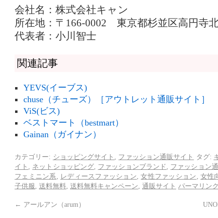
会社名：株式会社キャン
所在地：〒166-0002 東京都杉並区高円寺北2
代表者：小川智士
関連記事
YEVS(イーブス)
chuse（チューズ）［アウトレット通販サイト］
ViS(ビス)
ベストマート（bestmart）
Gainan（ガイナン）
カテゴリー:
ショッピングサイト
,
ファッション通販サイト
タグ:
イト
,
ネットショッピング
,
ファッションブランド
,
ファッション
フェミニン系
,
レディースファッション
,
女性ファッション
,
女性
子供服
,
送料無料
,
送料無料キャンペーン
,
通販サイト
パーマリン
←
アールアン（arum）
UN