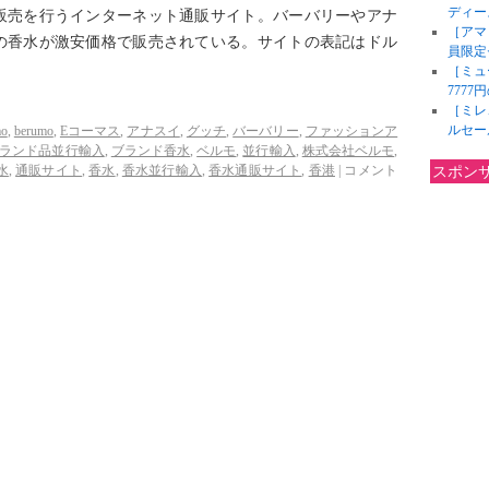
ディー
販売を行うインターネット通販サイト。バーバリーやアナ
［アマ
の香水が激安価格で販売されている。サイトの表記はドル
員限定
［ミュ
777
［ミレ
ルセー
mo
,
berumo
,
Eコーマス
,
アナスイ
,
グッチ
,
バーバリー
,
ファッションア
ランド品並行輸入
,
ブランド香水
,
ベルモ
,
並行輸入
,
株式会社ベルモ
,
水
,
通販サイト
,
香水
,
香水並行輸入
,
香水通販サイト
,
香港
|
コメント
スポン