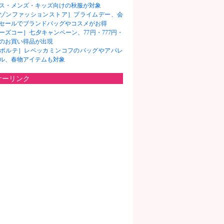
ス・メンズ・キッズ向けの秋服が対象
ゾンファッションストア］プライムデー、会
セールでブランドバッグやコスメがお得
ーズコー］七夕キャンペーン、77円・777円・
7円のお買い得品が出現
ポルテ］レベッカミンコフのバッグやアパレ
ル、春物アイテムも対象
サーリンク