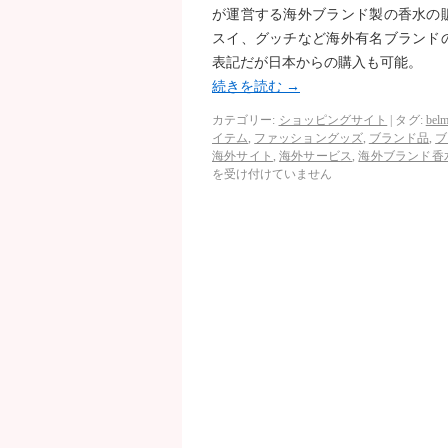
が運営する海外ブランド製の香水の
スイ、グッチなど海外有名ブランド
表記だが日本からの購入も可能。
続きを読む
→
カテゴリー:
ショッピングサイト
|
タグ:
bel
イテム
,
ファッショングッズ
,
ブランド品
,
ブ
海外サイト
,
海外サービス
,
海外ブランド香
を受け付けていません