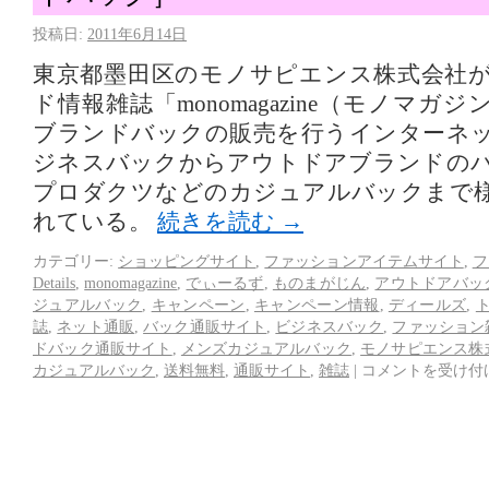
投稿日:
2011年6月14日
東京都墨田区のモノサピエンス株式会社
ド情報雑誌「monomagazine（モノマ
ブランドバックの販売を行うインターネ
ジネスバックからアウトドアブランドの
プロダクツなどのカジュアルバックまで
れている。
続きを読む
→
カテゴリー:
ショッピングサイト
,
ファッションアイテムサイト
,
フ
Details
,
monomagazine
,
でぃーるず
,
ものまがじん
,
アウトドアバッ
ジュアルバック
,
キャンペーン
,
キャンペーン情報
,
ディールズ
,
誌
,
ネット通販
,
バック通販サイト
,
ビジネスバック
,
ファッション
ドバック通販サイト
,
メンズカジュアルバック
,
モノサピエンス株
カジュアルバック
,
送料無料
,
通販サイト
,
雑誌
|
コメントを受け付